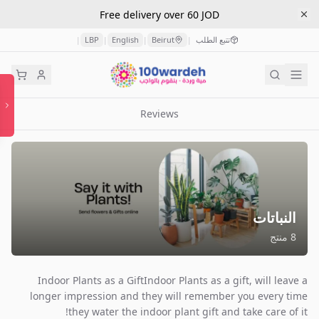
Free delivery over 60 JOD
تتبع الطلب
Beirut
English
LBP
|
|
|
|
Reviews
النباتات
8
منتج
Indoor Plants as a GiftIndoor Plants as a gift, will leave a
longer impression and they will remember you every time
they water the indoor plant gift and take care of it!