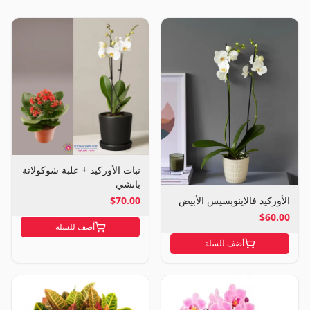
نبات الأوركيد + علبة شوكولاتة
باتشي
$70.00
الأوركيد فالاينوبسيس الأبيض
$60.00
أضف للسلة
أضف للسلة