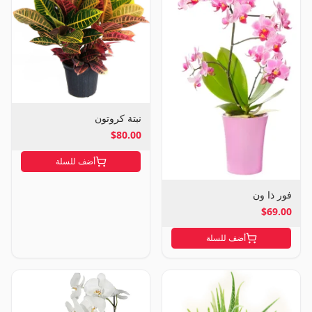
نبتة كروتون
$80.00
أضف للسلة
فور ذا ون
$69.00
أضف للسلة