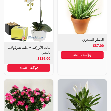
الصبار السحري
$37.00
نبات الأوركيد + علبة شوكولاتة
باتشي
أضف للسلة
$139.00
أضف للسلة