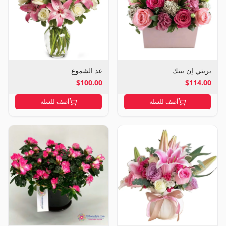
بريتي إن بينك
عد الشموع
$100.00
$114.00
أضف للسلة
أضف للسلة