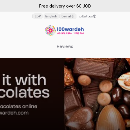
Free delivery over 60 JOD
تتبع الطلب
Beirut
English
LBP
|
|
|
|
Reviews