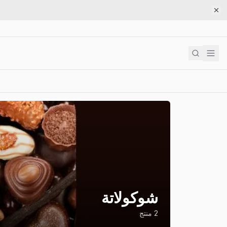
شوكولاتة
2
منتج