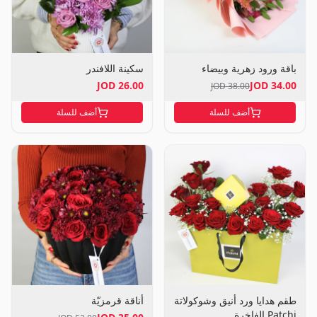
باقة ورود زهرية وبيضاء
سكينة اللافندر
26.00 JOD
34.00 JOD
38.00 JOD
أضف للسلة
أضف للسلة
طقم هدايا ورد أنيق وشوكولاتة
أناقة قرمزيّة
Patchi الفاخرة