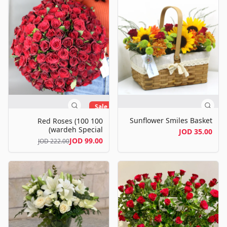
Sale
Sunflower Smiles Basket
100 Red Roses (100
wardeh Special)
35.00 JOD
99.00 JOD
222.00 JOD